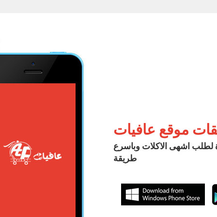
قات موقع عافيات
ة لطلب اشهى الاكلات وباسرع
طريقة