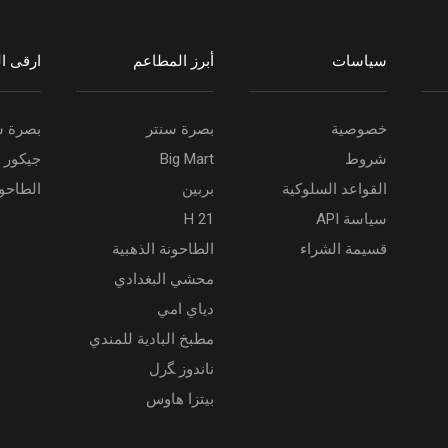
سياسات
أبرز المطاعم
ارقى ا
خصوصية
بصرة سنتر
بصرة س
شروط
Big Mart
جيكور ب
القواعد السلوكية
بربين
الطاحون
سياسة API
H 21
قسيمة الشراء
الطاحونة الذهبية
محشي البغدادي
دياي امي
مطبخ البادية للمندي
ناندوز ﮕرل
بيتزا هاوس