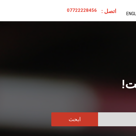
07722228456
اتصل :
ENGL
ت!
ابحث