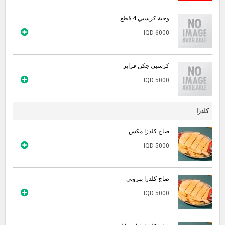
وجبة كرسبي 4 قطع
IQD 6000
كرسبي جكن فرايز
IQD 5000
كلدزا
صاج كلدزا مكس
IQD 5000
صاج كلدزا ببروني
IQD 5000