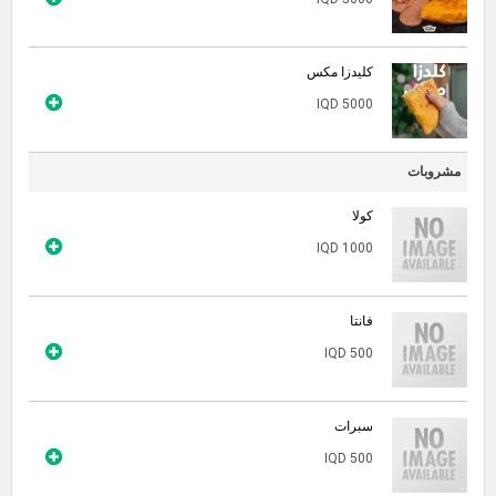
كليدزا مكس
IQD 5000
مشروبات
كولا
IQD 1000
فانتا
IQD 500
سبرات
IQD 500