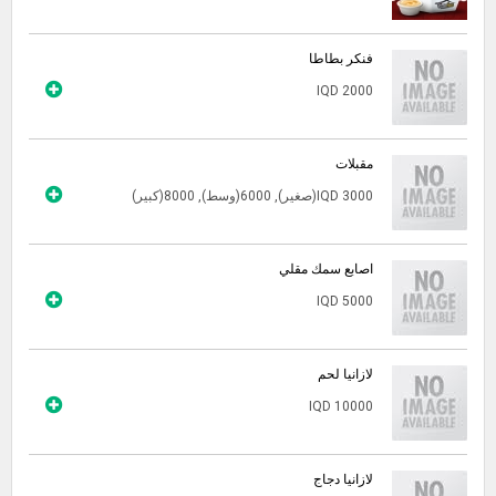
فنكر بطاطا
IQD 2000
مقبلات
IQD 3000(صغير), 6000(وسط), 8000(كبير)
اصابع سمك مقلي
IQD 5000
لازانيا لحم
IQD 10000
لازانيا دجاج